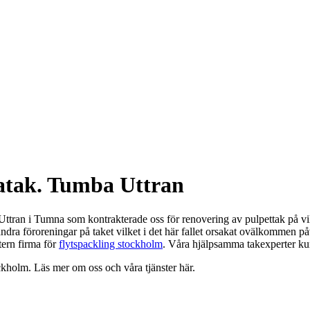
latak. Tumba Uttran
 Uttran i Tumna som kontrakterade oss för renovering av pulpettak på vill
andra föroreningar på taket vilket i det här fallet orsakat ovälkommen 
tern firma för
flytspackling stockholm
. Våra hjälpsamma takexperter ku
ckholm. Läs mer om oss och våra tjänster här.