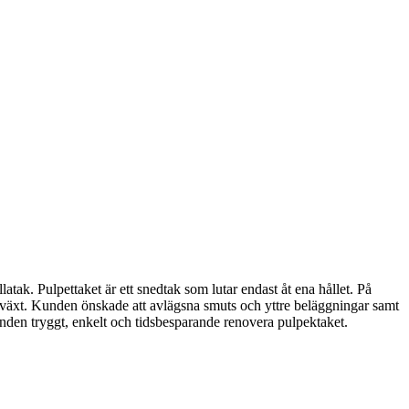
atak. Pulpettaket är ett snedtak som lutar endast åt ena hållet. På
påväxt. Kunden önskade att avlägsna smuts och yttre beläggningar samt
nden tryggt, enkelt och tidsbesparande renovera pulpektaket.