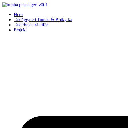
Skip
to
Hem
content
Takläggare i Tumba & Botkyrka
Takarbeten vi utför
Projekt