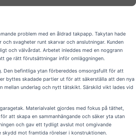
kommande problem med en åldrad takpapp. Takytan hade
tier och svagheter runt skarvar och anslutningar. Kunden
ligt och välvårdat. Arbetet inleddes med en noggrann
tt ge rätt förutsättningar inför omläggningen.
g. Den befintliga ytan förbereddes omsorgsfullt för att
er byttes skadade partier ut för att säkerställa att den nya
mellan underlag och nytt tätskikt. Särskild vikt lades vid
garagetak. Materialvalet gjordes med fokus på täthet,
t för att skapa en sammanhängande och säker yta utan
dningen och gav ett tydligt avslut mot omgivande
e skydd mot framtida rörelser i konstruktionen.