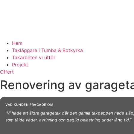
Hem
Takläggare i Tumba & Botkyrka
Takarbeten vi utför
Projekt
Offert
Renovering av garageta
VAD KUNDEN FRÅGADE OM
“Vi hade ett äldre garagetak där den gamla takpappen hade släppt i
som tålde väder, avrinning och daglig belastning under lång tid.”