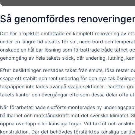
Så genomfördes renoveringen
Det här projektet omfattade en komplett renovering av et
under en längre tid utsatts för sol, nederbörd och temperatu
önskade en hållbar lösning som förbättrade både täthet oc
genomgång av hela takets skick, där underlag, lutning, kant
Efter besiktningen rensades taket från smuts, lösa rester oc
skapa ett stabilt och rent underlag för den nya taklösningen
takpappen inte lades ovanpå svaga sektioner. Därefter grund
takets kanter och övergångar eftersom dessa delar ofta uts
När förarbetet hade slutförts monterades ny underlagspapp
hållbarhet och motståndskraft mot det svenska klimatet.
öppna överlapp eller känsliga fogar. Vid takfot och anslu
konstruktion. Där det behövdes förstärktes känsliga partier