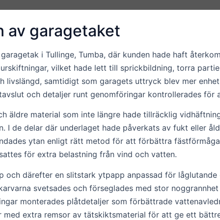
 av garagetaket
t garagetak i Tullinge, Tumba, där kunden hade haft åter
rskiftningar, vilket hade lett till sprickbildning, torra par
h livslängd, samtidigt som garagets uttryck blev mer enhet
avslut och detaljer runt genomföringar kontrollerades för a
h äldre material som inte längre hade tillräcklig vidhäftnin
. I de delar där underlaget hade påverkats av fukt eller åld
ades ytan enligt rätt metod för att förbättra fästförmågan 
attes för extra belastning från vind och vatten.
 och därefter en slitstark ytpapp anpassad för låglutande 
 Skarvarna svetsades och förseglades med stor noggrannhe
tningar monterades plåtdetaljer som förbättrade vattenavle
 med extra remsor av tätskiktsmaterial för att ge ett bättr