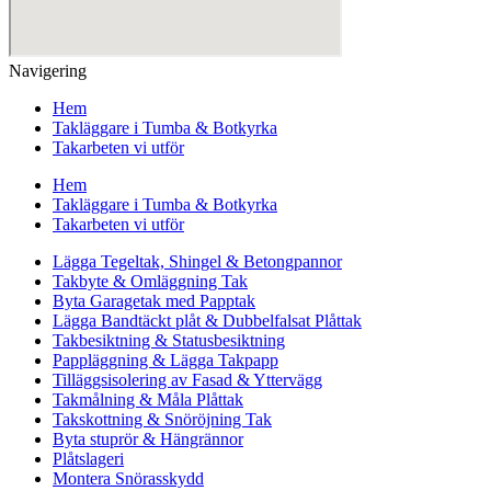
Navigering
Hem
Takläggare i Tumba & Botkyrka
Takarbeten vi utför
Hem
Takläggare i Tumba & Botkyrka
Takarbeten vi utför
Lägga Tegeltak, Shingel & Betongpannor
Takbyte & Omläggning Tak
Byta Garagetak med Papptak
Lägga Bandtäckt plåt & Dubbelfalsat Plåttak
Takbesiktning & Statusbesiktning
Pappläggning & Lägga Takpapp
Tilläggsisolering av Fasad & Yttervägg
Takmålning & Måla Plåttak
Takskottning & Snöröjning Tak
Byta stuprör & Hängrännor
Plåtslageri
Montera Snörasskydd