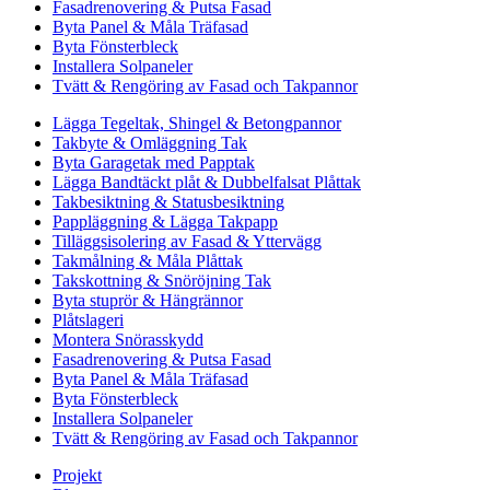
Fasadrenovering & Putsa Fasad
Byta Panel & Måla Träfasad
Byta Fönsterbleck
Installera Solpaneler
Tvätt & Rengöring av Fasad och Takpannor
Lägga Tegeltak, Shingel & Betongpannor
Takbyte & Omläggning Tak
Byta Garagetak med Papptak
Lägga Bandtäckt plåt & Dubbelfalsat Plåttak
Takbesiktning & Statusbesiktning
Pappläggning & Lägga Takpapp
Tilläggsisolering av Fasad & Yttervägg
Takmålning & Måla Plåttak
Takskottning & Snöröjning Tak
Byta stuprör & Hängrännor
Plåtslageri
Montera Snörasskydd
Fasadrenovering & Putsa Fasad
Byta Panel & Måla Träfasad
Byta Fönsterbleck
Installera Solpaneler
Tvätt & Rengöring av Fasad och Takpannor
Projekt