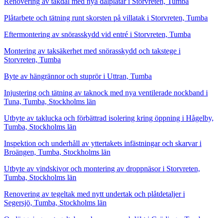
Renovering av takdal med nya dalplåtar i Storvreten, Tumba
Plåtarbete och tätning runt skorsten på villatak i Storvreten, Tumba
Eftermontering av snörasskydd vid entré i Storvreten, Tumba
Montering av taksäkerhet med snörasskydd och takstege i
Storvreten, Tumba
Byte av hängrännor och stuprör i Uttran, Tumba
Injustering och tätning av taknock med nya ventilerade nockband i
Tuna, Tumba, Stockholms län
Utbyte av taklucka och förbättrad isolering kring öppning i Hågelby,
Tumba, Stockholms län
Inspektion och underhåll av yttertakets infästningar och skarvar i
Broängen, Tumba, Stockholms län
Utbyte av vindskivor och montering av droppnäsor i Storvreten,
Tumba, Stockholms län
Renovering av tegeltak med nytt undertak och plåtdetaljer i
Segersjö, Tumba, Stockholms län