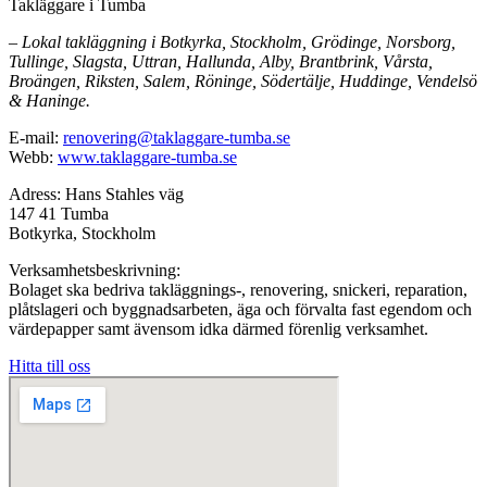
Takläggare i Tumba
– Lokal takläggning i Botkyrka, Stockholm, Grödinge, Norsborg,
Tullinge, Slagsta, Uttran, Hallunda, Alby, Brantbrink, Vårsta,
Broängen, Riksten, Salem, Röninge, Södertälje, Huddinge, Vendelsö
& Haninge.
E-mail:
renovering@taklaggare-tumba.se
Webb:
www.taklaggare-tumba.se
Adress: Hans Stahles väg
147 41 Tumba
Botkyrka, Stockholm
Verksamhetsbeskrivning:
Bolaget ska bedriva takläggnings-, renovering, snickeri, reparation,
plåtslageri och byggnadsarbeten, äga och förvalta fast egendom och
värdepapper samt ävensom idka därmed förenlig verksamhet.
Hitta till oss